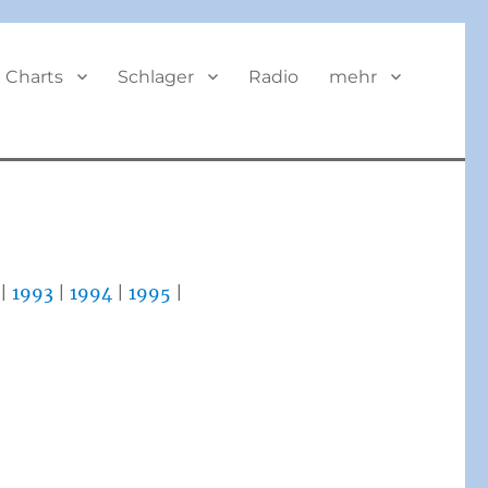
BUTTON
Charts
Schlager
Radio
mehr
|
1993
|
1994
|
1995
|