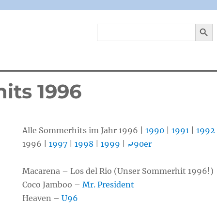
SEARCH 
Search
for:
its 1996
Alle Sommerhits im Jahr 1996 |
1990
|
1991
|
1992
1996 |
1997
|
1998
|
1999
|
⤾
90er
Macarena – Los del Rio (Unser Sommerhit 1996!)
Coco Jamboo –
Mr. President
Heaven –
U96