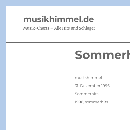
musikhimmel.de
Musik-Charts – Alle Hits und Schlager
Sommerh
Autor
musikhimmel
Veröffentlicht
31. Dezember 1996
am
Kategorien
Sommerhits
Schlagwörter
1996
,
sommerhits