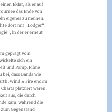
inen Eklat, als er auf
Tournee das Ende von
ein eigenes zu meinen.
chte dort mit „Lodger“,
ie“, in der er erneut
lem geprägt vom
ickelte sich ein
keit und Pomp. Filme
u bei, dass Bands wie
Earth, Wind & Fire enorm
Charts platziert waren.
eit aus, die durch
ande kam, während die
e zum Gegenstand