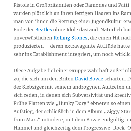
Pistols in Großbritannien oder Ramones und Patti
wurden plötzlich an ihren fettigen Haaren ins Ram
man von ihnen die Rettung einer Jugendkultur erw
Ende der
Beatles
ohne Idole dastand. Natürlich h
unverwüstlichen
Rolling Stones
, die einen Hit na
produzierten – deren extravagante Attitüde hatte 
sehr ins Establishment integriert, um noch wirklic
Diese Aufgabe fiel einer Gruppe wahrhaft außerir
zu, die sich um den Briten
David Bowie
scharten. 
der Siebziger mit seinem androgynen Auftreten u
sich reden, in denen sich Subversivität und kreati
Frühe Platten wie „Hunky Dory“ ebneten so eine
Aufstieg, der schließlich in dem Album „Ziggy Sta
from Mars“ mündete, mit dem Bowie endgültig im
Himmel und gleichzeitig dem Progressive-Roc