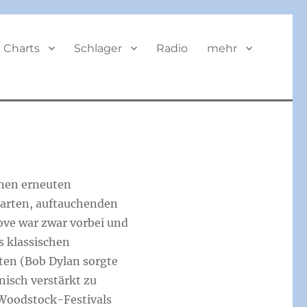
BUTTON
Charts
Schlager
Radio
mehr
inen erneuten
elarten, auftauchenden
ove war zwar vorbei und
s klassischen
aten (Bob Dylan sorgte
onisch verstärkt zu
 Woodstock-Festivals