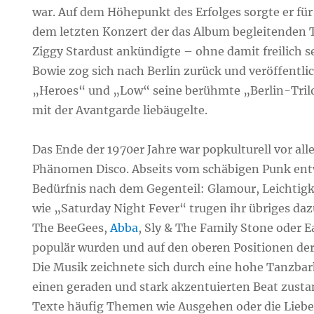
war. Auf dem Höhepunkt des Erfolges sorgte er für e
dem letzten Konzert der das Album begleitenden 
Ziggy Stardust ankündigte – ohne damit freilich s
Bowie zog sich nach Berlin zurück und veröffentli
„Heroes“ und „Low“ seine berühmte „Berlin-Trilog
mit der Avantgarde liebäugelte.
Das Ende der 1970er Jahre war popkulturell vor al
Phänomen Disco. Abseits vom schäbigen Punk entw
Bedürfnis nach dem Gegenteil: Glamour, Leichtig
wie „Saturday Night Fever“ trugen ihr übriges daz
The BeeGees,
Abba
, Sly & The Family Stone oder 
populär wurden und auf den oberen Positionen der 
Die Musik zeichnete sich durch eine hohe Tanzbark
einen geraden und stark akzentuierten Beat zust
Texte häufig Themen wie Ausgehen oder die Lieb