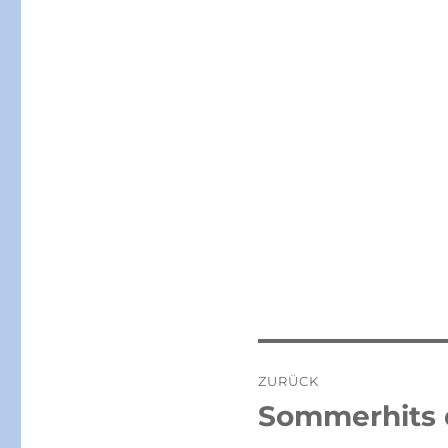
Beitragsnaviga
ZURÜCK
Sommerhits 
Vorheriger
Beitrag: