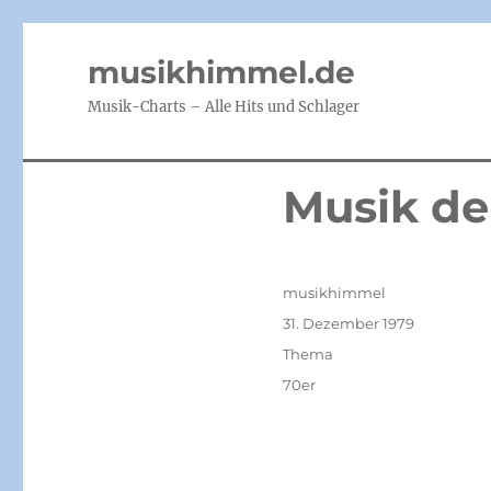
musikhimmel.de
Musik-Charts – Alle Hits und Schlager
Musik de
Autor
musikhimmel
Veröffentlicht
31. Dezember 1979
am
Kategorien
Thema
Schlagwörter
70er