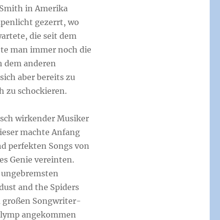
 Smith in Amerika
penlicht gezerrt, wo
artete, die seit dem
atte man immer noch die
ch dem anderen
sich aber bereits zu
h zu schockieren.
disch wirkender Musiker
Dieser machte Anfang
nd perfekten Songs von
ves Genie vereinten.
n ungebremsten
rdust and the Spiders
 großen Songwriter-
k-Olymp angekommen