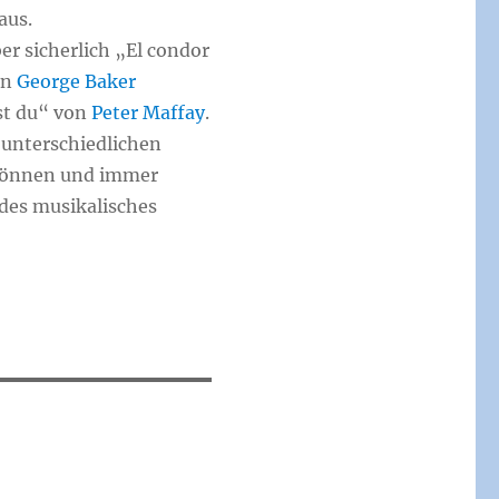
aus.
er sicherlich „El condor
on
George Baker
st du“ von
Peter Maffay
.
 unterschiedlichen
 können und immer
des musikalisches