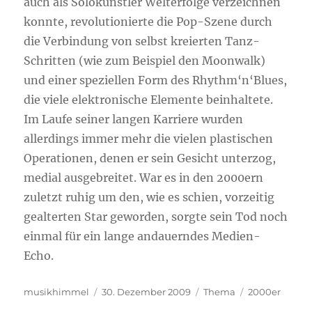
auch als Solokünstler Welterfolge verzeichnen
konnte, revolutionierte die Pop-Szene durch
die Verbindung von selbst kreierten Tanz-
Schritten (wie zum Beispiel den Moonwalk)
und einer speziellen Form des Rhythm‘n‘Blues,
die viele elektronische Elemente beinhaltete.
Im Laufe seiner langen Karriere wurden
allerdings immer mehr die vielen plastischen
Operationen, denen er sein Gesicht unterzog,
medial ausgebreitet. War es in den 2000ern
zuletzt ruhig um den, wie es schien, vorzeitig
gealterten Star geworden, sorgte sein Tod noch
einmal für ein lange andauerndes Medien-
Echo.
Autor
musikhimmel
Veröffentlicht
30. Dezember 2009
Kategorien
Thema
Schlagwörter
2000er
am