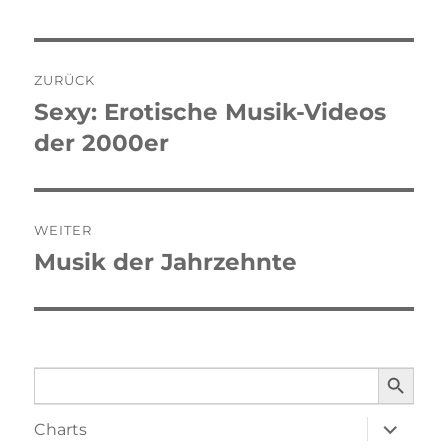
Beitragsnavigation
ZURÜCK
Sexy: Erotische Musik-Videos
Vorheriger
der 2000er
Beitrag:
WEITER
Musik der Jahrzehnte
Nächster
Beitrag:
SEARCH BUTTO
Search
for:
Unterme
Charts
öffnen