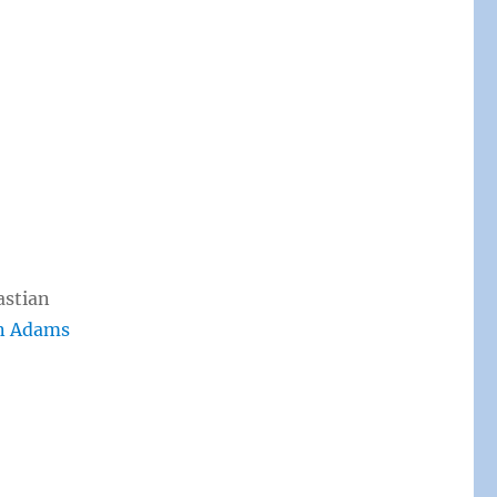
astian
n Adams