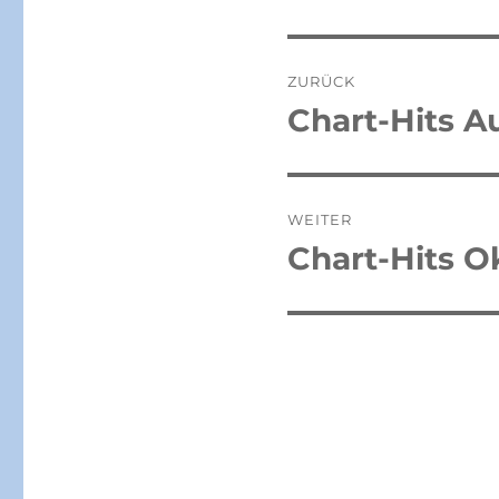
Beitragsnaviga
ZURÜCK
Chart-Hits A
Vorheriger
Beitrag:
WEITER
Chart-Hits O
Nächster
Beitrag: