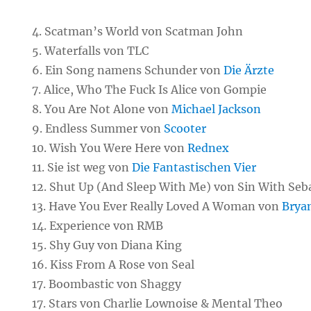
4. Scatman’s World von Scatman John
5. Waterfalls von TLC
6. Ein Song namens Schunder von
Die Ärzte
7. Alice, Who The Fuck Is Alice von Gompie
8. You Are Not Alone von
Michael Jackson
9. Endless Summer von
Scooter
10. Wish You Were Here von
Rednex
11. Sie ist weg von
Die Fantastischen Vier
12. Shut Up (And Sleep With Me) von Sin With Seb
13. Have You Ever Really Loved A Woman von
Brya
14. Experience von RMB
15. Shy Guy von Diana King
16. Kiss From A Rose von Seal
17. Boombastic von Shaggy
17. Stars von Charlie Lownoise & Mental Theo