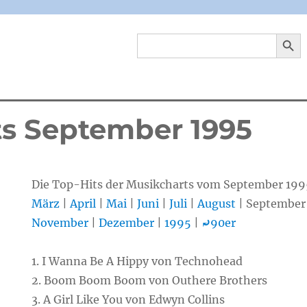
SEARCH 
Search
for:
ts September 1995
Die Top-Hits der Musikcharts vom September 199
März
|
April
|
Mai
|
Juni
|
Juli
|
August
| September
November
|
Dezember
|
1995
|
⤾
90er
1. I Wanna Be A Hippy von Technohead
2. Boom Boom Boom von Outhere Brothers
3. A Girl Like You von Edwyn Collins