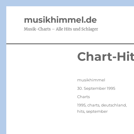
musikhimmel.de
Musik-Charts – Alle Hits und Schlager
Chart-Hi
Autor
musikhimmel
Veröffentlicht
30. September 1995
am
Kategorien
Charts
Schlagwörter
1995
,
charts
,
deutschland
,
hits
,
september