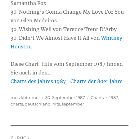
Samantha Fox
30. Nothing’s Gonna Change My Love For You
von Glen Medeiros
30. Wishing Well von Terence Trent D’Arby
30. Didn’t We Almost Have It All von
Whitney
Houston
Diese Chart-Hits vom September 1987 finden
Sie auch in den…
Charts des Jahres 1987
|
Charts der 80er Jahre
Autor
musikhimmel
Veröffentlicht
30. September 1987
Kategorien
Charts
Schlagwörter
1987
,
charts
,
deutschland
am
,
hits
,
september
Beitragsnavigation
ZURÜCK