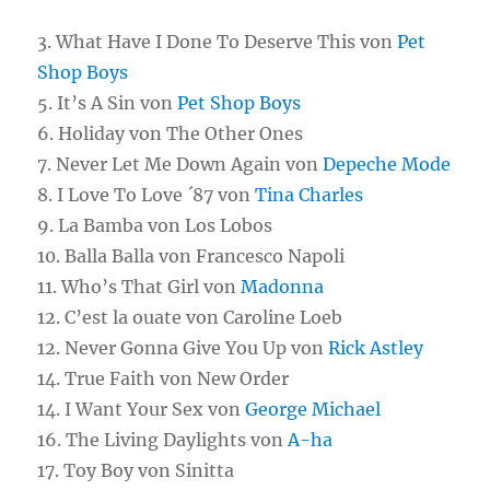
3. What Have I Done To Deserve This von
Pet
Shop Boys
5. It’s A Sin von
Pet Shop Boys
6. Holiday von The Other Ones
7. Never Let Me Down Again von
Depeche Mode
8. I Love To Love ´87 von
Tina Charles
9. La Bamba von Los Lobos
10. Balla Balla von Francesco Napoli
11. Who’s That Girl von
Madonna
12. C’est la ouate von Caroline Loeb
12. Never Gonna Give You Up von
Rick Astley
14. True Faith von New Order
14. I Want Your Sex von
George Michael
16. The Living Daylights von
A-ha
17. Toy Boy von Sinitta