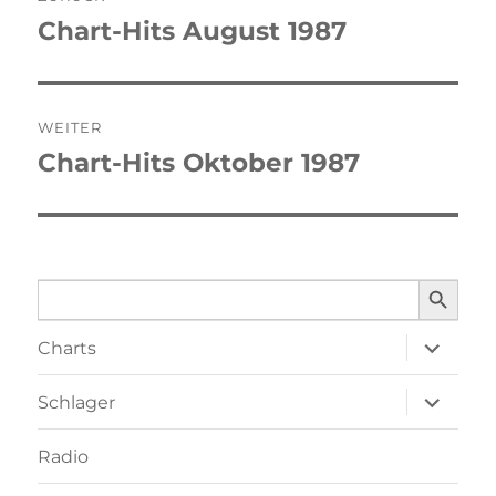
Chart-Hits August 1987
Vorheriger
Beitrag:
WEITER
Chart-Hits Oktober 1987
Nächster
Beitrag:
SEARCH BUTTO
Search
for:
Unterme
Charts
öffnen
Unterme
Schlager
öffnen
Radio