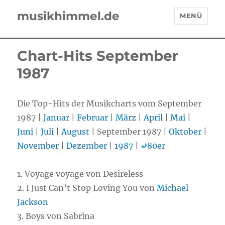
musikhimmel.de
MENÜ
Chart-Hits September
1987
Die Top-Hits der Musikcharts vom September
1987 |
Januar
|
Februar
|
März
|
April
|
Mai
|
Juni
|
Juli
|
August
| September 1987 |
Oktober
|
November
|
Dezember
|
1987
|
⤾
80er
1. Voyage voyage von Desireless
2. I Just Can’t Stop Loving You von
Michael
Jackson
3. Boys von Sabrina