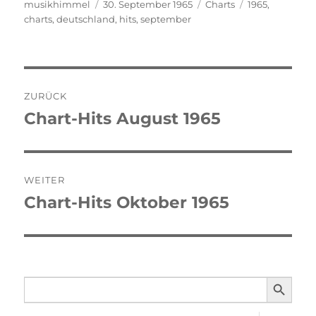
Autor
musikhimmel
Veröffentlicht
30. September 1965
Kategorien
Charts
Schlagwörter
1965
,
charts
,
deutschland
am
,
hits
,
september
Beitragsnavigation
ZURÜCK
Chart-Hits August 1965
Vorheriger
Beitrag:
WEITER
Chart-Hits Oktober 1965
Nächster
Beitrag:
SEARCH BUTTO
Search
for: