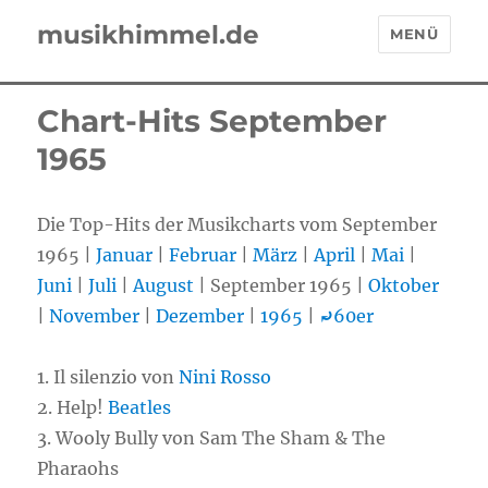
musikhimmel.de
MENÜ
Chart-Hits September
1965
Die Top-Hits der Musikcharts vom September
1965 |
Januar
|
Februar
|
März
|
April
|
Mai
|
Juni
|
Juli
|
August
| September 1965 |
Oktober
|
November
|
Dezember
|
1965
|
⤾
60er
1. Il silenzio von
Nini Rosso
2. Help!
Beatles
3. Wooly Bully von Sam The Sham & The
Pharaohs