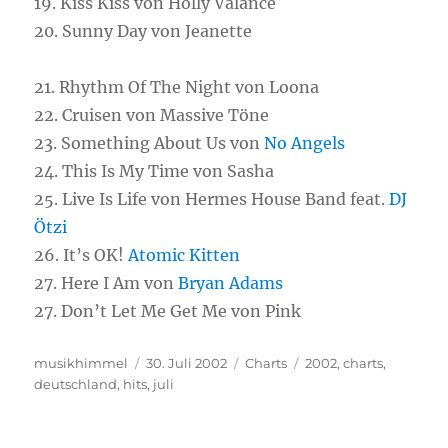
19. Kiss Kiss von Holly Valance
20. Sunny Day von Jeanette
21. Rhythm Of The Night von Loona
22. Cruisen von Massive Töne
23. Something About Us von
No Angels
24. This Is My Time von Sasha
25. Live Is Life von Hermes House Band feat.
DJ
Ötzi
26. It’s OK!
Atomic Kitten
27. Here I Am von
Bryan Adams
27. Don’t Let Me Get Me von Pink
Autor
musikhimmel
Veröffentlicht
30. Juli 2002
Kategorien
Charts
Schlagwörter
2002
,
charts
,
deutschland
,
hits
am
,
juli