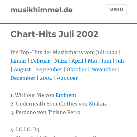
musikhimmel.de
MENÜ
Chart-Hits Juli 2002
Die Top-Hits der Musikcharts vom Juli 2002 |
Januar
|
Februar
|
März
|
April
|
Mai
|
Juni
|
Juli
|
August
|
September
|
Oktober
|
November
|
Dezember
|
2002
|
⤾
2000er
1. Without Me von
Eminem
2. Underneath Your Clothes von
Shakira
3. Perdono von Tiziano Ferro
4. I.O.I.O. B3