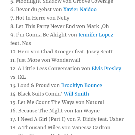
5. Moonlight Shadow von Groove Coverage
6. Bevor du gehst von
Xavier Naidoo
7. Hot In Herre von Nelly
8. Let This Party Never End von Mark ‚Oh
9. I’m Gonna Be Alright von
Jennifer Lopez
feat. Nas
10. Hero von Chad Kroeger feat. Josey Scott
11. Just More von Wonderwall
12. A Little Less Conversation von
Elvis Presley
vs. JXL
13. Loud & Proud von
Brooklyn Bounce
14. Black Suits Comin‘
Will Smith
15. Let Me Count The Ways von Natural
16. Because The Night von Jan Wayne
17. I Need A Girl (Part I) von P. Diddy feat. Usher
18. A Thousand Miles von Vanessa Carlton