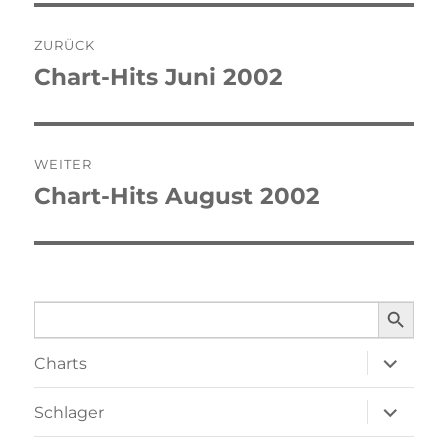
Beitragsnavigation
ZURÜCK
Chart-Hits Juni 2002
Vorheriger
Beitrag:
WEITER
Chart-Hits August 2002
Nächster
Beitrag:
SEARCH BUTTO
Search
for:
Unterme
Charts
öffnen
Unterme
Schlager
öffnen