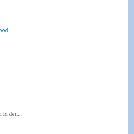
wood
h in den…