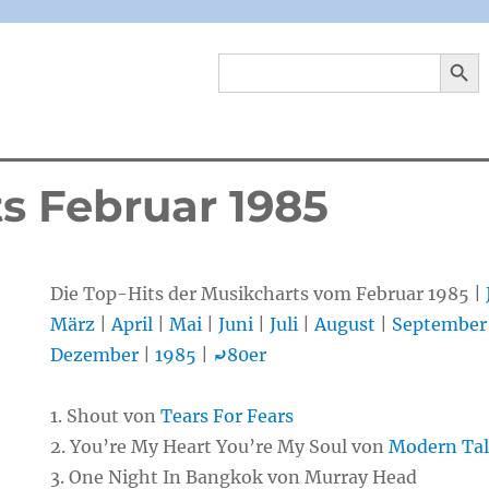
SEARCH 
Search
for:
ts Februar 1985
Die Top-Hits der Musikcharts vom Februar 1985 |
März
|
April
|
Mai
|
Juni
|
Juli
|
August
|
September
Dezember
|
1985
|
⤾
80er
1. Shout von
Tears For Fears
2. You’re My Heart You’re My Soul von
Modern Tal
3. One Night In Bangkok von Murray Head