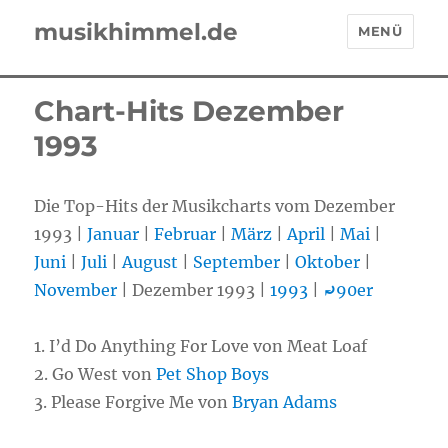
musikhimmel.de
MENÜ
Chart-Hits Dezember
1993
Die Top-Hits der Musikcharts vom Dezember
1993 |
Januar
|
Februar
|
März
|
April
|
Mai
|
Juni
|
Juli
|
August
|
September
|
Oktober
|
November
| Dezember 1993 |
1993
|
⤾
90er
1. I’d Do Anything For Love von Meat Loaf
2. Go West von
Pet Shop Boys
3. Please Forgive Me von
Bryan Adams