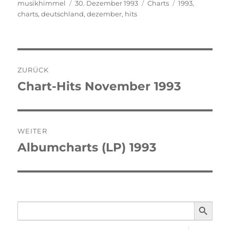
Autor
musikhimmel
Veröffentlicht
30. Dezember 1993
Kategorien
Charts
Schlagwörter
1993
,
charts
,
deutschland
am
,
dezember
,
hits
Beitragsnavigation
ZURÜCK
Chart-Hits November 1993
Vorheriger
Beitrag:
WEITER
Albumcharts (LP) 1993
Nächster
Beitrag:
SEARCH BUTTO
Search
for: