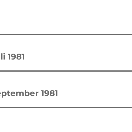
tion
li 1981
eptember 1981