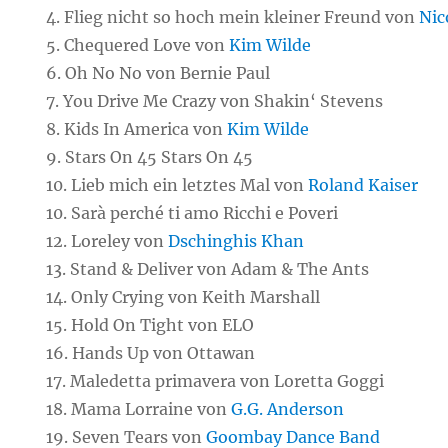
4. Flieg nicht so hoch mein kleiner Freund von
Nic
5. Chequered Love von
Kim Wilde
6. Oh No No von Bernie Paul
7. You Drive Me Crazy von Shakin‘ Stevens
8. Kids In America von
Kim Wilde
9. Stars On 45 Stars On 45
10. Lieb mich ein letztes Mal von
Roland Kaiser
10. Sarà perché ti amo Ricchi e Poveri
12. Loreley von
Dschinghis Khan
13. Stand & Deliver von Adam & The Ants
14. Only Crying von Keith Marshall
15. Hold On Tight von ELO
16. Hands Up von Ottawan
17. Maledetta primavera von Loretta Goggi
18. Mama Lorraine von
G.G. Anderson
19. Seven Tears von
Goombay Dance Band