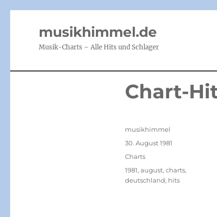
musikhimmel.de
Musik-Charts – Alle Hits und Schlager
Chart-Hi
Autor
musikhimmel
Veröffentlicht
30. August 1981
am
Kategorien
Charts
Schlagwörter
1981
,
august
,
charts
,
deutschland
,
hits