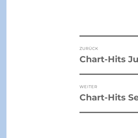
Beitragsnaviga
ZURÜCK
Chart-Hits Ju
Vorheriger
Beitrag:
WEITER
Chart-Hits S
Nächster
Beitrag: