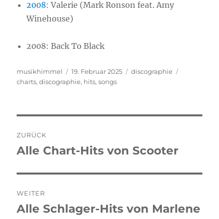
2008
:
Valerie (Mark Ronson feat. Amy
Winehouse)
2008:
Back To Black
Autor
musikhimmel
Veröffentlicht
19. Februar 2025
Kategorien
discographie
Schlagwört
charts
,
discographie
am
,
hits
,
songs
Beitragsnavigation
ZURÜCK
Alle Chart-Hits von Scooter
Vorheriger
Beitrag:
WEITER
Alle Schlager-Hits von Marlene
Nächster